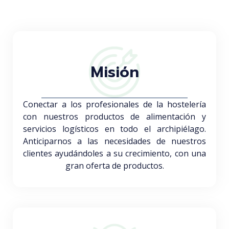
Casuarinas,
Orquídea,
Pajeros
Caidero,
82, 35118
nave 5, El
14-16.
9 , Zona
Agüimes,
Chorrillo,
Polígono
Industrial
Las Palmas
38107
Ind. El
Playa
Santa
Matorral.
Honda,
928
Cruz de
Puerto
35509
18
Tenerife.
del
Las
Misión
23
España
Rosario
Palmas.
23
35600
España
922
España
621
665
536
928
672
Conectar a los profesionales de la hostelería
967
931
con nuestros productos de alimentación y
838
servicios logísticos en todo el archipiélago.
Anticiparnos a las necesidades de nuestros
clientes ayudándoles a su crecimiento, con una
gran oferta de productos.