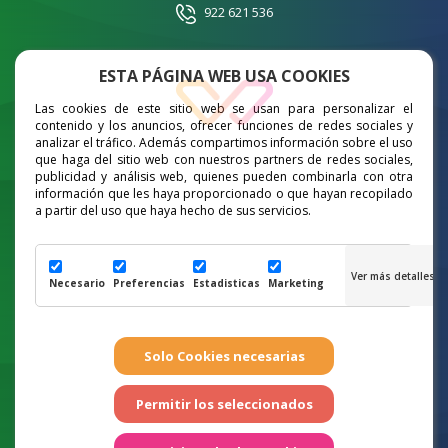
922 621 536
ESTA PÁGINA WEB USA COOKIES
Delegación Fuerteventura
Las cookies de este sitio web se usan para personalizar el
pedidosfuerteventura@orthidal.es
contenido y los anuncios, ofrecer funciones de redes sociales y
analizar el tráfico. Además compartimos información sobre el uso
928 967 838
que haga del sitio web con nuestros partners de redes sociales,
publicidad y análisis web, quienes pueden combinarla con otra
información que les haya proporcionado o que hayan recopilado
a partir del uso que haya hecho de sus servicios.
Delegación Lanzarote
pedidoslanzarote@orthidal.es
665 672 931
Necesario
Preferencias
Estadisticas
Marketing
Cookies
|
Aviso Legal
|
Política de Privacidad
|
Canal de denuncias
|
Impulso FP Dual